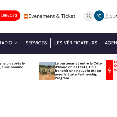
 DIRECTS
Evenement & Ticket
°C
CO
RADIO
SERVICES
LES VÉRIFICATEURS
AGEN
P
ension après le
Le partenariat entre la Côte
O
n jeune homme
d’Ivoire et les États-Unis
e
franchit une nouvelle étape
avec le State Partnership
Program