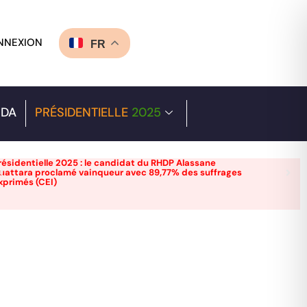
NNEXION
FR
DA
PRÉSIDENTIELLE
2025
résidentielle 2025 : le candidat du RHDP Alassane
uattara proclamé vainqueur avec 89,77% des suffrages
xprimés (CEI)