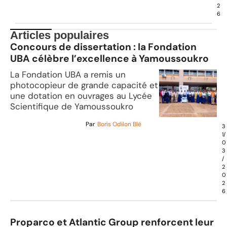
2
6
Articles populaires
Concours de dissertation : la Fondation
UBA célèbre l’excellence à Yamoussoukro
La Fondation UBA a remis un
photocopieur de grande capacité et
une dotation en ouvrages au Lycée
Scientifique de Yamoussoukro
Par
Boris Odilon Blé
3
1/
0
3
/
2
0
2
6
Proparco et Atlantic Group renforcent leur