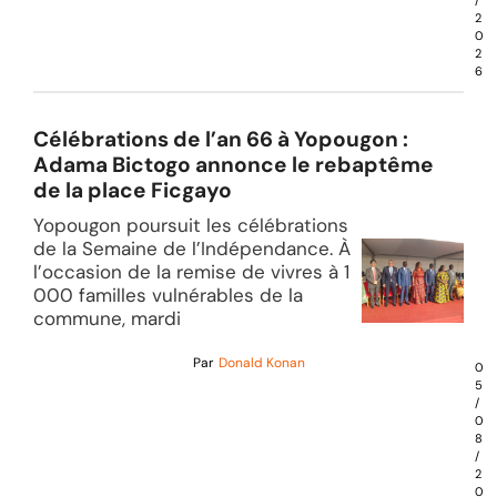
/
2
0
2
6
Célébrations de l’an 66 à Yopougon :
Adama Bictogo annonce le rebaptême
de la place Ficgayo
Yopougon poursuit les célébrations
de la Semaine de l’Indépendance. À
l’occasion de la remise de vivres à 1
000 familles vulnérables de la
commune, mardi
Par
Donald Konan
0
5
/
0
8
/
2
0