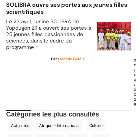
SOLIBRA ouvre ses portes aux jeunes filles
scientifiques
Le 23 avril, l’usine SOLIBRA de
Yopougon ZI1 a ouvert ses portes à
25 jeunes filles passionnées de
sciences, dans le cadre du
programme «
Par
Frédéric Goré-Bi
3
0
/
0
4
/
2
0
2
6
Catégories les plus consultés
Actualités
Afrique – International
Culture