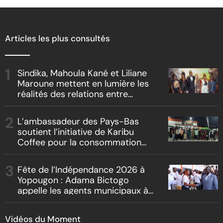
Articles les plus consultés
Sindika, Mahoula Kané et Liliane
Maroune mettent en lumière les
réalités des relations entre
artistes et producteurs dans
« Boss vs Boss »
L’ambassadeur des Pays-Bas
soutient l’initiative de Karibu
Coffee pour la consommation
locale, la traçabilité et le
reboisement
Fête de l’Indépendance 2026 à
Yopougon : Adama Bictogo
appelle les agents municipaux à
être les premiers ambassadeurs
de la commune
Vidéos du Moment