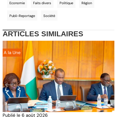
Economie
Faits divers
Politique
Région
Publi-Reportage
Société
ARTICLES
SIMILAIRES
A la Une
Publié le
6 août 2026
P