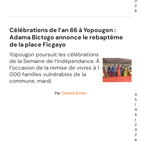
0
2
6
Célébrations de l’an 66 à Yopougon :
Adama Bictogo annonce le rebaptême
de la place Ficgayo
Yopougon poursuit les célébrations
de la Semaine de l’Indépendance. À
l’occasion de la remise de vivres à 1
000 familles vulnérables de la
commune, mardi
Par
Donald Konan
0
5
/
0
8
/
2
0
2
6