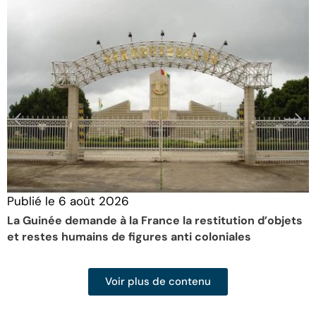
Publié le
6 août 2026
P
La Guinée demande à la France la restitution d’objets
L
et restes humains de figures anti coloniales
p
Voir plus de contenu