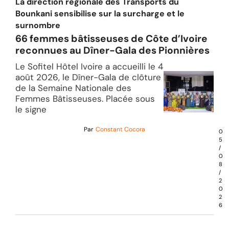
La direction régionale des Transports du
Bounkani sensibilise sur la surcharge et le
surnombre
66 femmes bâtisseuses de Côte d’Ivoire
reconnues au Dîner-Gala des Pionnières
Le Sofitel Hôtel Ivoire a accueilli le 4
août 2026, le Dîner-Gala de clôture
de la Semaine Nationale des
Femmes Bâtisseuses. Placée sous
le signe
Par
Constant Cocora
0
5
/
0
8
/
2
0
2
6