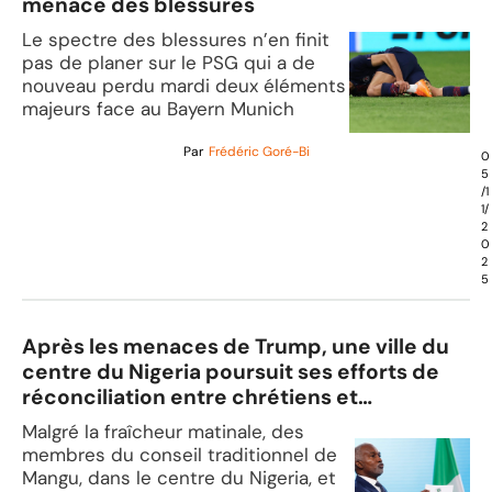
menace des blessures
Le spectre des blessures n’en finit
pas de planer sur le PSG qui a de
nouveau perdu mardi deux éléments
majeurs face au Bayern Munich
Par
Frédéric Goré-Bi
0
5
/1
1/
2
0
2
5
Après les menaces de Trump, une ville du
centre du Nigeria poursuit ses efforts de
réconciliation entre chrétiens et
musulmans
Malgré la fraîcheur matinale, des
membres du conseil traditionnel de
Mangu, dans le centre du Nigeria, et