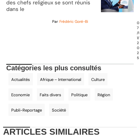
des chefs religieux se sont réunis
dans le
Par
Frédéric Goré-Bi
0
7
/1
1/
2
0
2
5
Catégories les plus consultés
Actualités
Afrique – International
Culture
Economie
Faits divers
Politique
Région
Publi-Reportage
Société
ARTICLES
SIMILAIRES