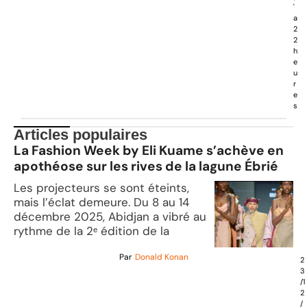
'
a
2
2
h
e
u
r
e
s
Articles populaires
La Fashion Week by Eli Kuame s’achève en
apothéose sur les rives de la lagune Ébrié
Les projecteurs se sont éteints,
mais l’éclat demeure. Du 8 au 14
décembre 2025, Abidjan a vibré au
rythme de la 2ᵉ édition de la
Par
Donald Konan
2
3
/1
2
/