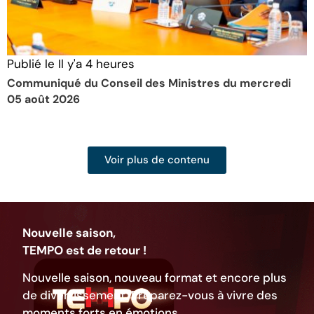
Publié le
Il y'a 4 heures
P
Communiqué du Conseil des Ministres du mercredi
C
05 août 2026
a
Voir plus de contenu
Nouvelle saison,
TEMPO est de retour !
Nouvelle saison, nouveau format et encore plus
de divertissement. Préparez-vous à vivre des
moments forts en émotions.