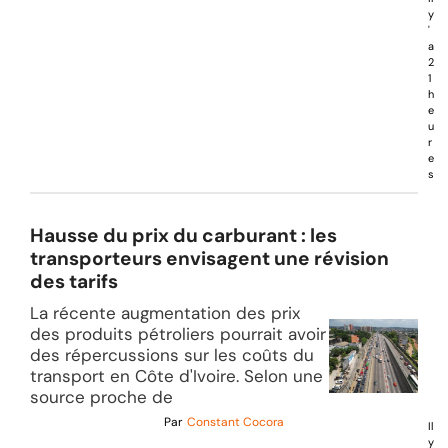
y
'
a
2
1
h
e
u
r
e
s
Hausse du prix du carburant : les
transporteurs envisagent une révision
des tarifs
La récente augmentation des prix
des produits pétroliers pourrait avoir
des répercussions sur les coûts du
transport en Côte d'Ivoire. Selon une
source proche de
Par
Constant Cocora
Il
y