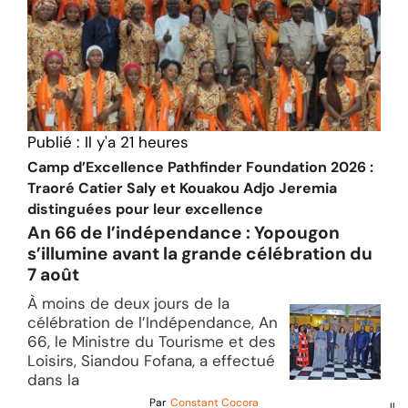
Publié :
Il y'a 21 heures
Camp d’Excellence Pathfinder Foundation 2026 :
Traoré Catier Saly et Kouakou Adjo Jeremia
distinguées pour leur excellence
An 66 de l’indépendance : Yopougon
s’illumine avant la grande célébration du
7 août
À moins de deux jours de la
célébration de l’Indépendance, An
66, le Ministre du Tourisme et des
Loisirs, Siandou Fofana, a effectué
dans la
Par
Constant Cocora
Il