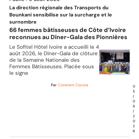
La direction régionale des Transports du
Bounkani sensibilise sur la surcharge et le
surnombre
66 femmes bâtisseuses de Côte d’Ivoire
reconnues au Dîner-Gala des Pionnières
Le Sofitel Hôtel Ivoire a accueilli le 4
août 2026, le Dîner-Gala de clôture
de la Semaine Nationale des
Femmes Bâtisseuses. Placée sous
le signe
Par
Constant Cocora
0
5
/
0
8
/
2
0
2
6