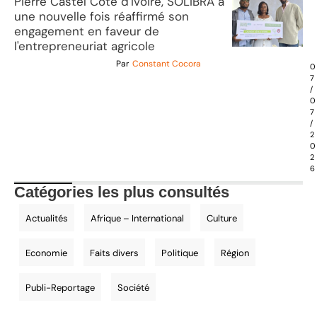
Pierre Castel Côte d'Ivoire, SOLIBRA a
une nouvelle fois réaffirmé son
engagement en faveur de
l'entrepreneuriat agricole
Par
Constant Cocora
0
7
/
0
7
/
2
0
2
6
Catégories les plus consultés
Actualités
Afrique – International
Culture
Economie
Faits divers
Politique
Région
Publi-Reportage
Société