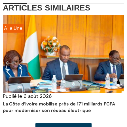
ARTICLES
SIMILAIRES
A la Une
Publié le
6 août 2026
P
La Côte d’Ivoire mobilise près de 171 milliards FCFA
L
pour moderniser son réseau électrique
d