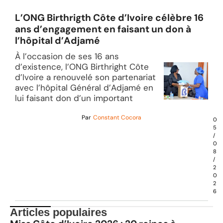
L’ONG Birthrigth Côte d’Ivoire célèbre 16
ans d’engagement en faisant un don à
l’hôpital d’Adjamé
À l’occasion de ses 16 ans
d’existence, l’ONG Birthright Côte
d’Ivoire a renouvelé son partenariat
avec l’hôpital Général d’Adjamé en
lui faisant don d’un important
Par
Constant Cocora
0
5
/
0
8
/
2
0
2
6
Articles populaires