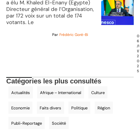
a élu M. Khaled El-Enany (Egypte)
Directeur général de l’Organisation,
par 172 voix sur un total de 174
votants. Le
Par
Frédéric Goré-Bi
0
6
/1
1/
2
0
2
5
Catégories les plus consultés
Actualités
Afrique – International
Culture
Economie
Faits divers
Politique
Région
Publi-Reportage
Société