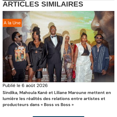
ARTICLES
SIMILAIRES
A la Une
Publié le
6 août 2026
P
Sindika, Mahoula Kané et Liliane Maroune mettent en
D
lumière les réalités des relations entre artistes et
p
producteurs dans « Boss vs Boss »