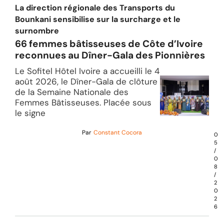
La direction régionale des Transports du
Bounkani sensibilise sur la surcharge et le
surnombre
66 femmes bâtisseuses de Côte d’Ivoire
reconnues au Dîner-Gala des Pionnières
Le Sofitel Hôtel Ivoire a accueilli le 4
août 2026, le Dîner-Gala de clôture
de la Semaine Nationale des
Femmes Bâtisseuses. Placée sous
le signe
Par
Constant Cocora
0
5
/
0
8
/
2
0
2
6