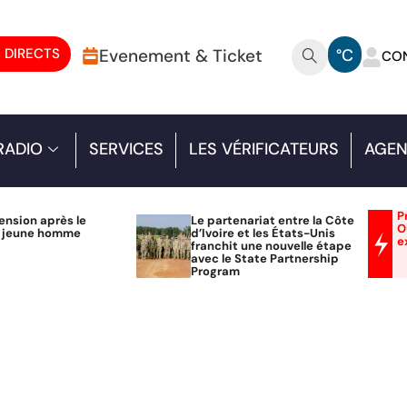
 DIRECTS
Evenement & Ticket
°C
CO
RADIO
SERVICES
LES VÉRIFICATEURS
AGEN
P
ension après le
Le partenariat entre la Côte
O
n jeune homme
d’Ivoire et les États-Unis
e
franchit une nouvelle étape
avec le State Partnership
Program