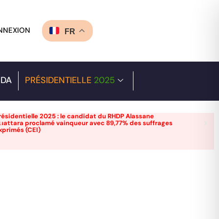
NNEXION
FR
DA
PRÉSIDENTIELLE
2025
résidentielle 2025 : le candidat du RHDP Alassane
uattara proclamé vainqueur avec 89,77% des suffrages
xprimés (CEI)