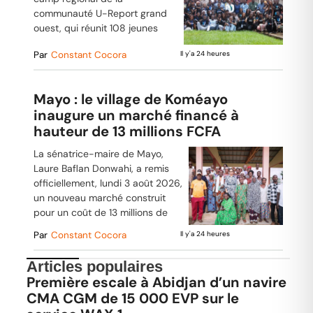
communauté U-Report grand
ouest, qui réunit 108 jeunes
Par
Constant Cocora
Il y'a 24 heures
Mayo : le village de Koméayo
inaugure un marché financé à
hauteur de 13 millions FCFA
La sénatrice-maire de Mayo,
Laure Baflan Donwahi, a remis
officiellement, lundi 3 août 2026,
un nouveau marché construit
pour un coût de 13 millions de
Par
Constant Cocora
Il y'a 24 heures
Articles populaires
Première escale à Abidjan d’un navire
CMA CGM de 15 000 EVP sur le