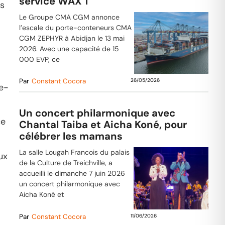
service WAX 1
es
Le Groupe CMA CGM annonce
l’escale du porte-conteneurs CMA
CGM ZEPHYR à Abidjan le 13 mai
2026. Avec une capacité de 15
000 EVP, ce
Par
Constant Cocora
26/05/2026
te-
Un concert philarmonique avec
ce
Chantal Taiba et Aicha Koné, pour
célébrer les mamans
La salle Lougah Francois du palais
ux
de la Culture de Treichville, a
accueilli le dimanche 7 juin 2026
un concert philarmonique avec
Aicha Koné et
Par
Constant Cocora
11/06/2026