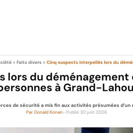
ciété
>
Faits divers
>
Cinq suspects interpellés lors du démé
és lors du déménagement d
personnes à Grand-Laho
rces de sécurité a mis fin aux activités présumées d’un
Par
Donald Konan
- Publié
30 juin 2026