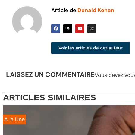
Article de
Donald Konan
Voir les articles de cet auteur
LAISSEZ UN COMMENTAIRE
Vous devez
vou
ARTICLES
SIMILAIRES
A la Une