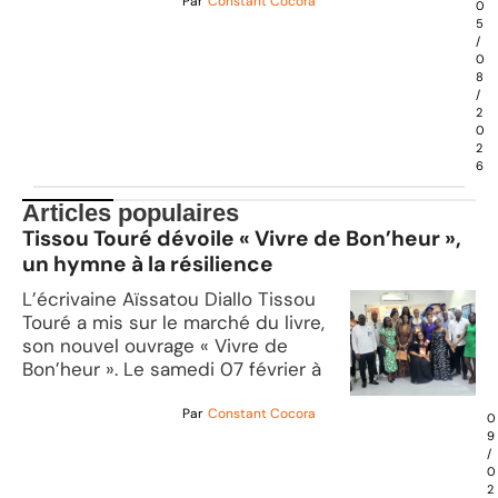
Par
Constant Cocora
0
5
/
0
8
/
2
0
2
6
Articles populaires
Tissou Touré dévoile « Vivre de Bon’heur »,
un hymne à la résilience
L’écrivaine Aïssatou Diallo Tissou
Touré a mis sur le marché du livre,
son nouvel ouvrage « Vivre de
Bon’heur ». Le samedi 07 février à
Par
Constant Cocora
0
9
/
0
2