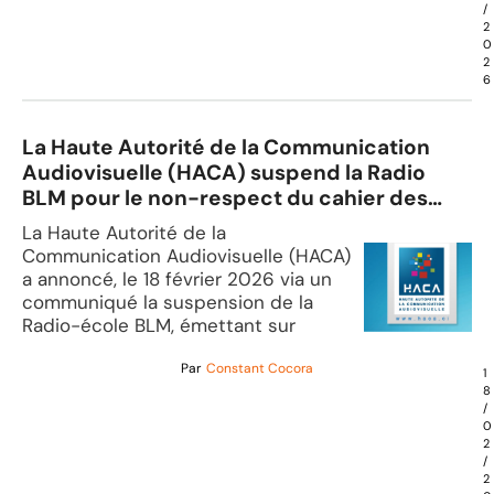
/
2
0
2
6
La Haute Autorité de la Communication
Audiovisuelle (HACA) suspend la Radio
BLM pour le non-respect du cahier des
charges
La Haute Autorité de la
Communication Audiovisuelle (HACA)
a annoncé, le 18 février 2026 via un
communiqué la suspension de la
Radio-école BLM, émettant sur
Par
Constant Cocora
1
8
/
0
2
/
2