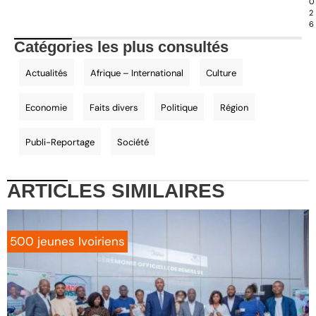
0
2
6
Catégories les plus consultés
Actualités
Afrique – International
Culture
Economie
Faits divers
Politique
Région
Publi-Reportage
Société
ARTICLES
SIMILAIRES
500 jeunes Ivoiriens