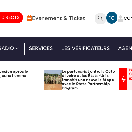
 DIRECTS
Evenement & Ticket
°C
CO
RADIO
SERVICES
LES VÉRIFICATEURS
AGEN
P
ension après le
Le partenariat entre la Côte
O
n jeune homme
d’Ivoire et les États-Unis
e
franchit une nouvelle étape
avec le State Partnership
Program