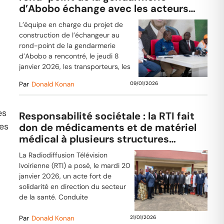
d’Abobo échange avec les acteurs
impactés
L’équipe en charge du projet de
construction de l’échangeur au
rond-point de la gendarmerie
d’Abobo a rencontré, le jeudi 8
janvier 2026, les transporteurs, les
Par
Donald Konan
09/01/2026
es
Responsabilité sociétale : la RTI fait
des
don de médicaments et de matériel
médical à plusieurs structures
a
sanitaires de Cocody
La Radiodiffusion Télévision
Ivoirienne (RTI) a posé, le mardi 20
janvier 2026, un acte fort de
solidarité en direction du secteur
de la santé. Conduite
Par
Donald Konan
21/01/2026