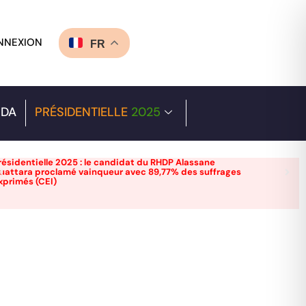
NNEXION
FR
DA
PRÉSIDENTIELLE
2025
résidentielle 2025 : le candidat du RHDP Alassane
uattara proclamé vainqueur avec 89,77% des suffrages
xprimés (CEI)