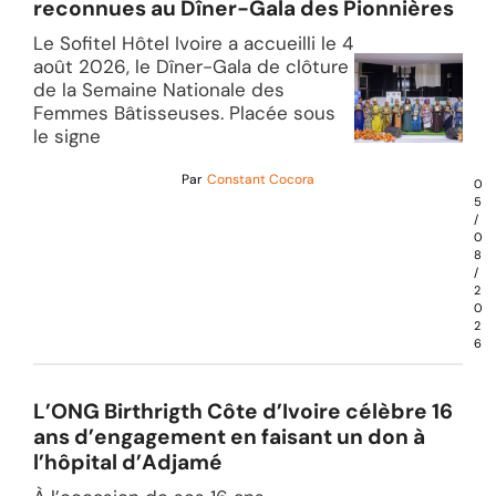
reconnues au Dîner-Gala des Pionnières
Le Sofitel Hôtel Ivoire a accueilli le 4
août 2026, le Dîner-Gala de clôture
de la Semaine Nationale des
Femmes Bâtisseuses. Placée sous
le signe
Par
Constant Cocora
0
5
/
0
8
/
2
0
2
6
L’ONG Birthrigth Côte d’Ivoire célèbre 16
ans d’engagement en faisant un don à
l’hôpital d’Adjamé