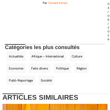
Par
Donald Konan
0
4
/
0
8
/
2
0
2
6
Catégories les plus consultés
Actualités
Afrique – International
Culture
Economie
Faits divers
Politique
Région
Publi-Reportage
Société
ARTICLES
SIMILAIRES