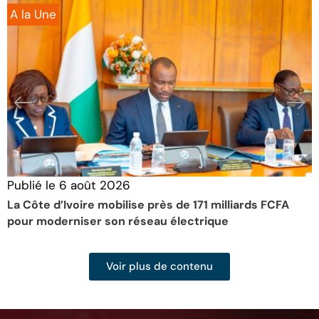
A la Une
Publié le
6 août 2026
P
La Côte d’Ivoire mobilise près de 171 milliards FCFA
L
pour moderniser son réseau électrique
d
Voir plus de contenu