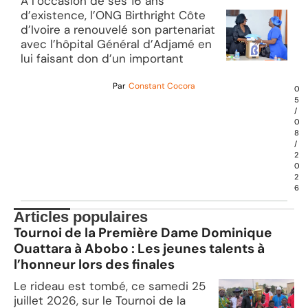
À l’occasion de ses 16 ans
d’existence, l’ONG Birthright Côte
d’Ivoire a renouvelé son partenariat
avec l’hôpital Général d’Adjamé en
lui faisant don d’un important
Par
Constant Cocora
0
5
/
0
8
/
2
0
2
6
Articles populaires
Tournoi de la Première Dame Dominique
Ouattara à Abobo : Les jeunes talents à
l’honneur lors des finales
Le rideau est tombé, ce samedi 25
juillet 2026, sur le Tournoi de la