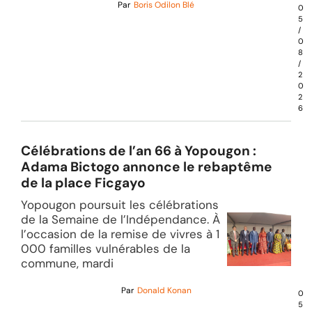
Par
Boris Odilon Blé
0
5
/
0
8
/
2
0
2
6
Célébrations de l’an 66 à Yopougon :
Adama Bictogo annonce le rebaptême
de la place Ficgayo
Yopougon poursuit les célébrations
de la Semaine de l’Indépendance. À
l’occasion de la remise de vivres à 1
000 familles vulnérables de la
commune, mardi
Par
Donald Konan
0
5