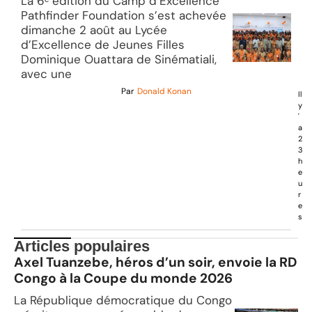
La 6ᵉ édition du Camp d’Excellence
Pathfinder Foundation s’est achevée
dimanche 2 août au Lycée
d’Excellence de Jeunes Filles
Dominique Ouattara de Sinématiali,
avec une
Par
Donald Konan
Il
y
'
a
2
3
h
e
u
r
e
s
Articles populaires
Axel Tuanzebe, héros d’un soir, envoie la RD
Congo à la Coupe du monde 2026
La République démocratique du Congo