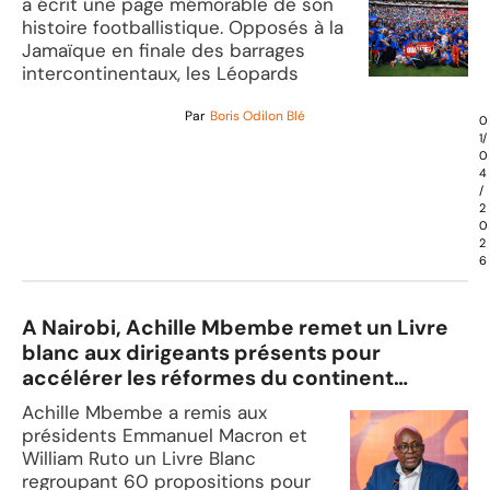
a écrit une page mémorable de son
histoire footballistique. Opposés à la
Jamaïque en finale des barrages
intercontinentaux, les Léopards
Par
Boris Odilon Blé
0
1/
0
4
/
2
0
2
6
A Nairobi, Achille Mbembe remet un Livre
blanc aux dirigeants présents pour
accélérer les réformes du continent
africain
Achille Mbembe a remis aux
présidents Emmanuel Macron et
William Ruto un Livre Blanc
regroupant 60 propositions pour