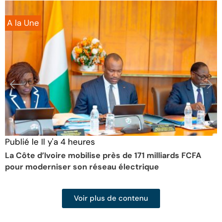
A la Une
Publié le
Il y'a 4 heures
P
La Côte d’Ivoire mobilise près de 171 milliards FCFA
É
pour moderniser son réseau électrique
S
Voir plus de contenu