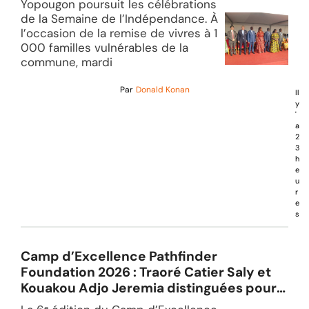
Yopougon poursuit les célébrations
de la Semaine de l’Indépendance. À
l’occasion de la remise de vivres à 1
000 familles vulnérables de la
commune, mardi
Par
Donald Konan
Il
y
'
a
2
3
h
e
u
r
e
s
Camp d’Excellence Pathfinder
Foundation 2026 : Traoré Catier Saly et
Kouakou Adjo Jeremia distinguées pour
leur excellence