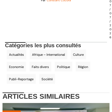
Par
Constant Cocora
0
7
/
0
7
/
2
0
2
6
Catégories les plus consultés
Actualités
Afrique – International
Culture
Economie
Faits divers
Politique
Région
Publi-Reportage
Société
ARTICLES
SIMILAIRES