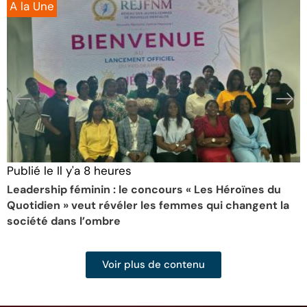
A la Une
Publié le
Il y'a 8 heures
P
Leadership féminin : le concours « Les Héroïnes du
5
Quotidien » veut révéler les femmes qui changent la
c
société dans l’ombre
Voir plus de contenu