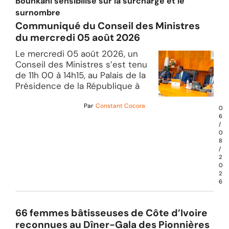
Bounkani sensibilise sur la surcharge et le
surnombre
Communiqué du Conseil des Ministres
du mercredi 05 août 2026
Le mercredi 05 août 2026, un
Conseil des Ministres s’est tenu
de 11h 00 à 14h15, au Palais de la
Présidence de la République à
Par
Constant Cocora
0
6
/
0
8
/
2
0
2
6
66 femmes bâtisseuses de Côte d’Ivoire
reconnues au Dîner-Gala des Pionnières