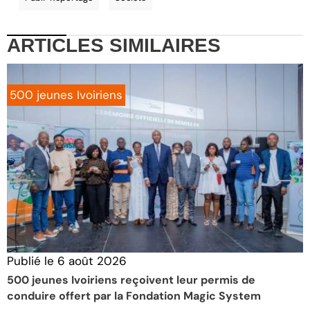
ARTICLES
SIMILAIRES
500 jeunes Ivoiriens
Publié le
6 août 2026
P
500 jeunes Ivoiriens reçoivent leur permis de
É
conduire offert par la Fondation Magic System
S