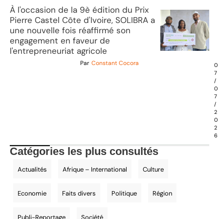
À l'occasion de la 9è édition du Prix
Pierre Castel Côte d'Ivoire, SOLIBRA a
une nouvelle fois réaffirmé son
engagement en faveur de
l'entrepreneuriat agricole
Par
Constant Cocora
0
7
/
0
7
/
2
0
2
6
Catégories les plus consultés
Actualités
Afrique – International
Culture
Economie
Faits divers
Politique
Région
Publi-Reportage
Société