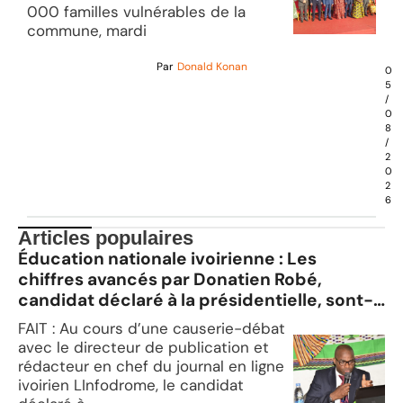
000 familles vulnérables de la
commune, mardi
Par
Donald Konan
0
5
/
0
8
/
2
0
2
6
Articles populaires
Éducation nationale ivoirienne : Les
chiffres avancés par Donatien Robé,
candidat déclaré à la présidentielle, sont-
ils exacts ?
FAIT : Au cours d’une causerie-débat
avec le directeur de publication et
rédacteur en chef du journal en ligne
ivoirien LInfodrome, le candidat