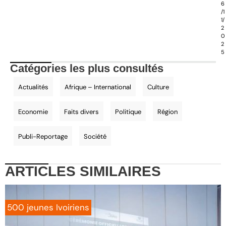
6
/1
1/
2
0
2
5
Catégories les plus consultés
Actualités
Afrique – International
Culture
Economie
Faits divers
Politique
Région
Publi-Reportage
Société
ARTICLES
SIMILAIRES
500 jeunes Ivoiriens