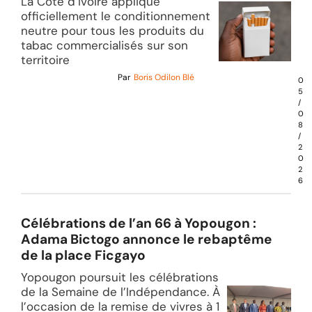
La Côte d’Ivoire applique
officiellement le conditionnement
neutre pour tous les produits du
tabac commercialisés sur son
territoire
Par
Boris Odilon Blé
0
5
/
0
8
/
2
0
2
6
Célébrations de l’an 66 à Yopougon :
Adama Bictogo annonce le rebaptême
de la place Ficgayo
Yopougon poursuit les célébrations
de la Semaine de l’Indépendance. À
l’occasion de la remise de vivres à 1