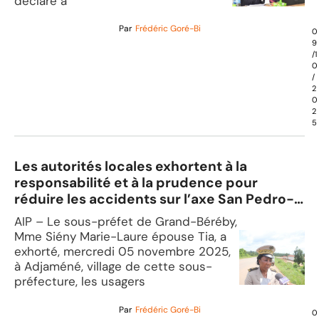
déclaré à
Par
Frédéric Goré-Bi
0
9
/1
0
/
2
0
2
5
Les autorités locales exhortent à la
responsabilité et à la prudence pour
réduire les accidents sur l’axe San Pedro-
Grand-Béréby
AIP – Le sous-préfet de Grand-Béréby,
Mme Siény Marie-Laure épouse Tia, a
exhorté, mercredi 05 novembre 2025,
à Adjaméné, village de cette sous-
préfecture, les usagers
Par
Frédéric Goré-Bi
0