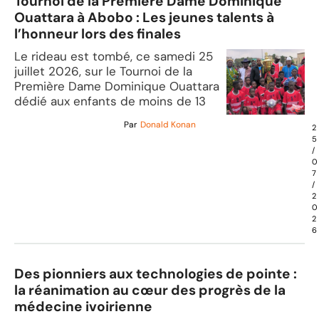
Tournoi de la Première Dame Dominique
Ouattara à Abobo : Les jeunes talents à
l’honneur lors des finales
Le rideau est tombé, ce samedi 25
juillet 2026, sur le Tournoi de la
Première Dame Dominique Ouattara
dédié aux enfants de moins de 13
Par
Donald Konan
2
5
/
0
7
/
2
0
2
6
Des pionniers aux technologies de pointe :
la réanimation au cœur des progrès de la
médecine ivoirienne