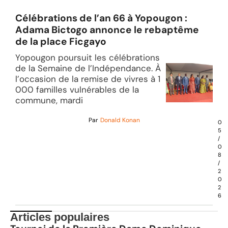
Célébrations de l’an 66 à Yopougon :
Adama Bictogo annonce le rebaptême
de la place Ficgayo
Yopougon poursuit les célébrations
de la Semaine de l’Indépendance. À
l’occasion de la remise de vivres à 1
000 familles vulnérables de la
commune, mardi
Par
Donald Konan
0
5
/
0
8
/
2
0
2
6
Articles populaires