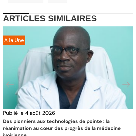
ARTICLES
SIMILAIRES
A la Une
Publié le
4 août 2026
P
Des pionniers aux technologies de pointe : la
L
réanimation au cœur des progrès de la médecine
m
ivoirienne
l