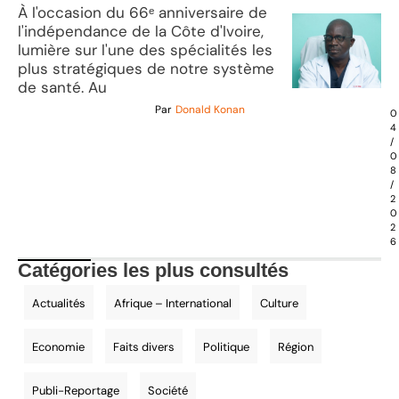
À l'occasion du 66ᵉ anniversaire de
l'indépendance de la Côte d'Ivoire,
lumière sur l'une des spécialités les
plus stratégiques de notre système
de santé. Au
Par
Donald Konan
0
4
/
0
8
/
2
0
2
6
Catégories les plus consultés
Actualités
Afrique – International
Culture
Economie
Faits divers
Politique
Région
Publi-Reportage
Société