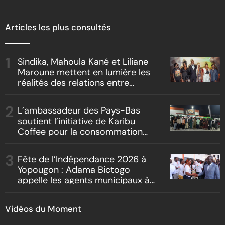
Articles les plus consultés
Sindika, Mahoula Kané et Liliane
Maroune mettent en lumière les
réalités des relations entre
artistes et producteurs dans
« Boss vs Boss »
L’ambassadeur des Pays-Bas
soutient l’initiative de Karibu
Coffee pour la consommation
locale, la traçabilité et le
reboisement
Fête de l’Indépendance 2026 à
Yopougon : Adama Bictogo
appelle les agents municipaux à
être les premiers ambassadeurs
de la commune
Vidéos du Moment