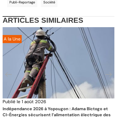
Publi-Reportage
Société
ARTICLES
SIMILAIRES
A la Une
Publié le
1 août 2026
P
Indépendance 2026 à Yopougon : Adama Bictogo et
Y
CI-Énergies sécurisent l’alimentation électrique des
b