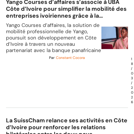
Yango Courses d’affaires s’associe à UBA
Côte d’Ivoire pour simplifier la mobilité des
entreprises ivoiriennes grâce à la
technologie
Yango Courses d’affaires, la solution de
mobilité professionnelle de Yango,
poursuit son développement en Côte
d’Ivoire à travers un nouveau
partenariat avec la banque panafricaine
Par
Constant Cocora
1
8
/
0
3
/
2
0
2
6
La SuissCham relance ses activités en Côte
d’Ivoire pour renforcer les relations