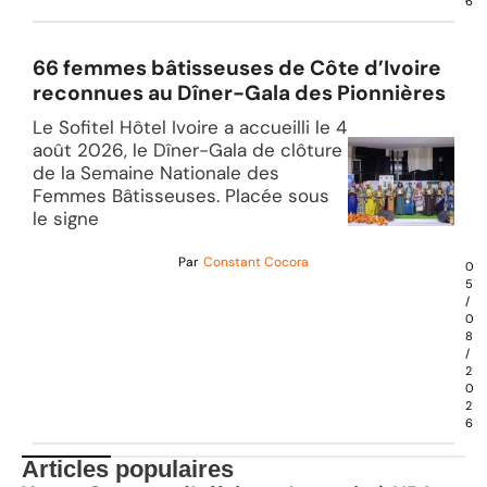
6
66 femmes bâtisseuses de Côte d’Ivoire
reconnues au Dîner-Gala des Pionnières
Le Sofitel Hôtel Ivoire a accueilli le 4
août 2026, le Dîner-Gala de clôture
de la Semaine Nationale des
Femmes Bâtisseuses. Placée sous
le signe
Par
Constant Cocora
0
5
/
0
8
/
2
0
2
6
Articles populaires