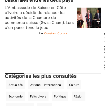
bilatérales entre les deux pays
L’Ambassade de Suisse en Côte
d’Ivoire a décidé de relancer les
activités de la Chambre de
commerce suisse (SwissCham). Lors
d’un panel tenu le jeudi
Par
Constant Cocora
2
8
/
0
3
/
2
0
2
6
Catégories les plus consultés
Actualités
Afrique – International
Culture
Economie
Faits divers
Politique
Région