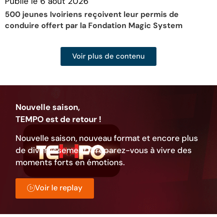
Publié le
6 août 2026
P
500 jeunes Ivoiriens reçoivent leur permis de
L
conduire offert par la Fondation Magic System
p
Voir plus de contenu
Nouvelle saison,
TEMPO est de retour !
Nouvelle saison, nouveau format et encore plus
de divertissement. Préparez-vous à vivre des
moments forts en émotions.
Voir le replay