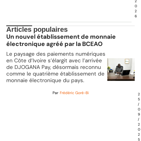
2
0
2
6
Articles populaires
Un nouvel établissement de monnaie
électronique agréé par la BCEAO
Le paysage des paiements numériques
en Côte d’Ivoire s’élargit avec l’arrivée
de DJOGANA Pay, désormais reconnu
comme le quatrième établissement de
monnaie électronique du pays.
Par
Frédéric Goré-Bi
2
5
/
0
9
/
2
0
2
5