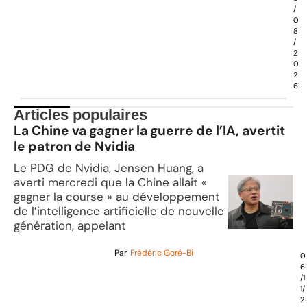
/
0
8
/
2
0
2
6
Articles populaires
La Chine va gagner la guerre de l’IA, avertit
le patron de Nvidia
Le PDG de Nvidia, Jensen Huang, a
averti mercredi que la Chine allait «
gagner la course » au développement
de l’intelligence artificielle de nouvelle
génération, appelant
Par
Frédéric Goré-Bi
0
6
/1
1/
2