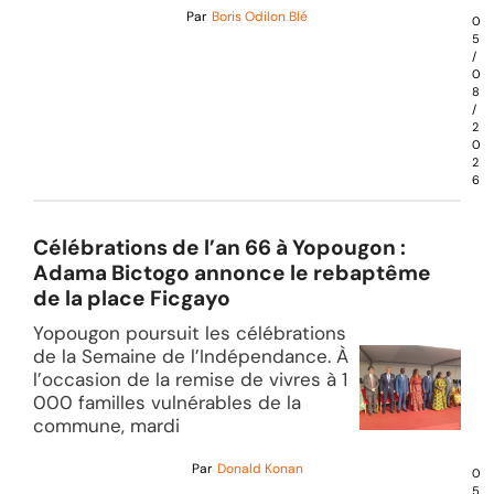
Par
Boris Odilon Blé
0
5
/
0
8
/
2
0
2
6
Célébrations de l’an 66 à Yopougon :
Adama Bictogo annonce le rebaptême
de la place Ficgayo
Yopougon poursuit les célébrations
de la Semaine de l’Indépendance. À
l’occasion de la remise de vivres à 1
000 familles vulnérables de la
commune, mardi
Par
Donald Konan
0
5