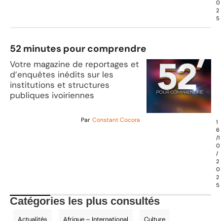
0
2
5
52 minutes pour comprendre
Votre magazine de reportages et
d’enquêtes inédits sur les
institutions et structures
publiques ivoiriennes
Par
Constant Cocora
1
6
/1
0
/
2
0
2
5
Catégories les plus consultés
Actualités
Afrique – International
Culture