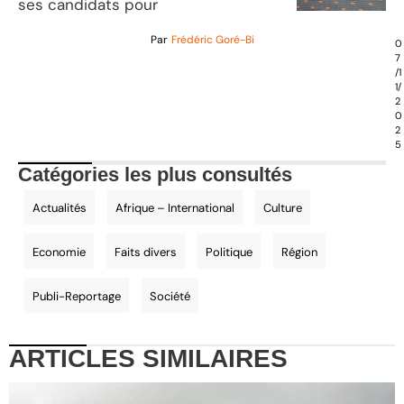
ses candidats pour
Par
Frédéric Goré-Bi
0
7
/1
1/
2
0
2
5
Catégories les plus consultés
Actualités
Afrique – International
Culture
Economie
Faits divers
Politique
Région
Publi-Reportage
Société
ARTICLES
SIMILAIRES