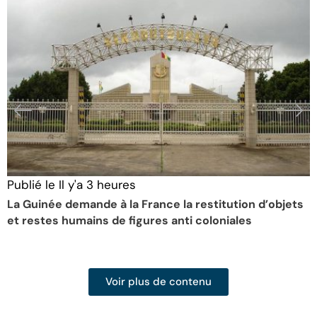
Publié le
Il y'a 3 heures
P
La Guinée demande à la France la restitution d’objets
J
et restes humains de figures anti coloniales
d
Voir plus de contenu