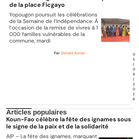
de la place Ficgayo
Yopougon poursuit les célébrations
de la Semaine de l’Indépendance. À
l’occasion de la remise de vivres à 1
000 familles vulnérables de la
commune, mardi
Par
Donald Konan
0
5
/
0
8
/
2
0
2
6
Articles populaires
Koun-Fao célèbre la fête des ignames sous
le signe de la paix et de la solidarité
AIP – La fête des ignames, marquant