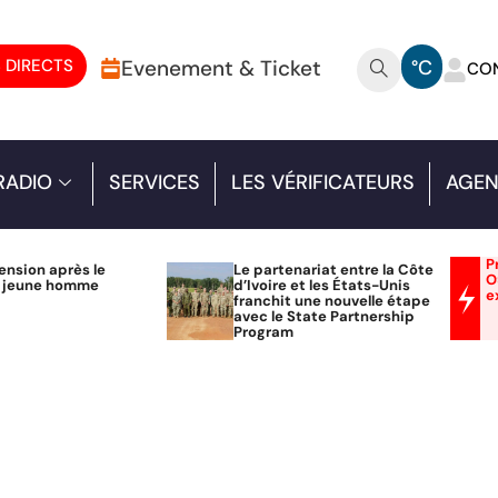
 DIRECTS
Evenement & Ticket
°C
CO
RADIO
SERVICES
LES VÉRIFICATEURS
AGEN
P
ension après le
Le partenariat entre la Côte
O
n jeune homme
d’Ivoire et les États-Unis
e
franchit une nouvelle étape
avec le State Partnership
Program