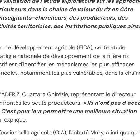
de validation de l’étude exploratoire sur les approch
iziculteurs dans la chaîne de valeur du riz en Côte
s enseignants-chercheurs, des producteurs, des
vités territoriales, des institutions publiques ains
nal de développement agricole (FIDA), cette étude
ratégie nationale de développement de la filière riz
f est d’identifier les mécanismes les plus efficaces
agricoles, notamment les plus vulnérables, dans la chaîn
l’ADERIZ, Ouattara Gnirézié, représentant le directeur
onfrontés les petits producteurs.
« Ils n’ont pas d’acc
C’est pour leur permettre une meilleure situation
il expliqué.
fessionnelle agricole (OIA), Diabaté Mory, a indiqué qu