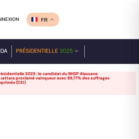
NNEXION
FR
DA
PRÉSIDENTIELLE
2025
résidentielle 2025 : le candidat du RHDP Alassane
uattara proclamé vainqueur avec 89,77% des suffrages
xprimés (CEI)