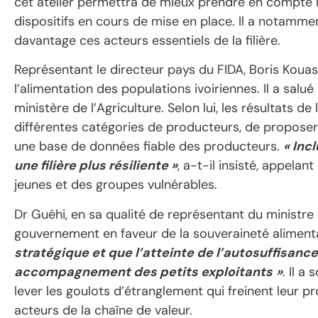
cet atelier permettra de mieux prendre en compte l
dispositifs en cours de mise en place. Il a notamm
davantage ces acteurs essentiels de la filière.
Représentant le directeur pays du FIDA, Boris Kouas
l’alimentation des populations ivoiriennes. Il a salué 
ministère de l’Agriculture. Selon lui, les résultats 
différentes catégories de producteurs, de propose
une base de données fiable des producteurs.
« Inc
une filière plus résiliente »
, a-t-il insisté, appela
jeunes et des groupes vulnérables.
Dr Guéhi, en sa qualité de représentant du ministre 
gouvernement en faveur de la souveraineté alimenta
stratégique et que l’atteinte de l’autosuffisan
accompagnement des petits exploitants
»
. Il a
lever les goulots d’étranglement qui freinent leur pr
acteurs de la chaîne de valeur.