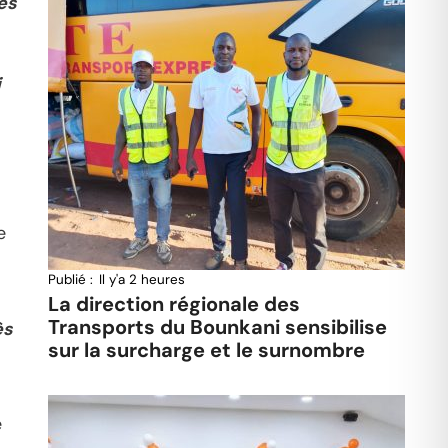
es
i
e
Publié :
Il y'a 2 heures
La direction régionale des
Transports du Bounkani sensibilise
ès
sur la surcharge et le surnombre
e