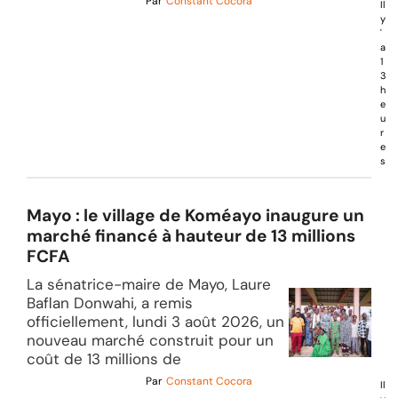
Par
Constant Cocora
Il
y
'
a
1
3
h
e
u
r
e
s
Mayo : le village de Koméayo inaugure un
marché financé à hauteur de 13 millions
FCFA
La sénatrice-maire de Mayo, Laure
Baflan Donwahi, a remis
officiellement, lundi 3 août 2026, un
nouveau marché construit pour un
coût de 13 millions de
Par
Constant Cocora
Il