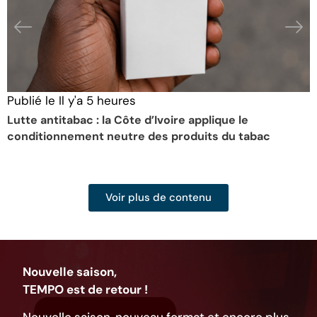
Publié le
Il y'a 5 heures
P
Lutte antitabac : la Côte d’Ivoire applique le
C
conditionnement neutre des produits du tabac
a
Voir plus de contenu
Nouvelle saison,
TEMPO est de retour !