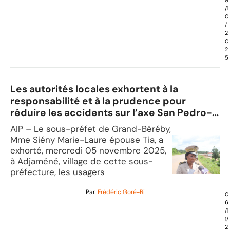
/1
0
/
2
0
2
5
Les autorités locales exhortent à la
responsabilité et à la prudence pour
réduire les accidents sur l’axe San Pedro-
Grand-Béréby
AIP – Le sous-préfet de Grand-Béréby,
Mme Siény Marie-Laure épouse Tia, a
exhorté, mercredi 05 novembre 2025,
à Adjaméné, village de cette sous-
préfecture, les usagers
Par
Frédéric Goré-Bi
0
6
/1
1/
2