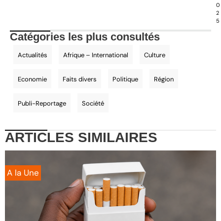
0
2
5
Catégories les plus consultés
Actualités
Afrique – International
Culture
Economie
Faits divers
Politique
Région
Publi-Reportage
Société
ARTICLES
SIMILAIRES
A la Une