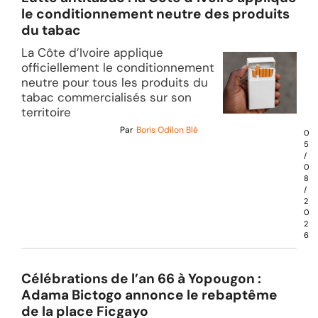
le conditionnement neutre des produits
du tabac
La Côte d’Ivoire applique
officiellement le conditionnement
neutre pour tous les produits du
tabac commercialisés sur son
territoire
Par
Boris Odilon Blé
0
5
/
0
8
/
2
0
2
6
Célébrations de l’an 66 à Yopougon :
Adama Bictogo annonce le rebaptême
de la place Ficgayo