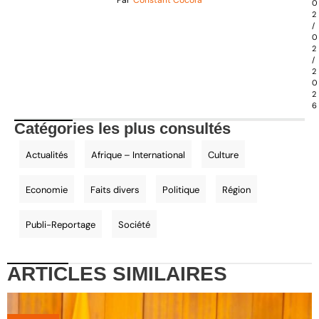
0
2
/
0
2
/
2
0
2
6
Catégories les plus consultés
Actualités
Afrique – International
Culture
Economie
Faits divers
Politique
Région
Publi-Reportage
Société
ARTICLES
SIMILAIRES