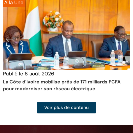
A la Une
Publié le
6 août 2026
P
La Côte d’Ivoire mobilise près de 171 milliards FCFA
L
pour moderniser son réseau électrique
d
Voir plus de contenu