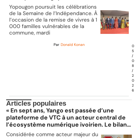
Yopougon poursuit les célébrations
de la Semaine de l’Indépendance. À
l’occasion de la remise de vivres à 1
000 familles vulnérables de la
commune, mardi
Par
Donald Konan
0
5
/
0
8
/
2
0
2
6
Articles populaires
« En sept ans, Yango est passée d’une
plateforme de VTC à un acteur central de
l’écosystème numérique ivoirien. Le bilan
est très positif », Kadotien Soro, Directeur
Considérée comme acteur majeur du