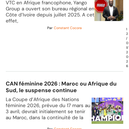
pays de Yango en Côte d’Ivoire
VTC en Afrique francophone, Yango
Group a ouvert son bureau régional en
Côte d’Ivoire depuis juillet 2025. A cet
effet,
Par
Constant Cocora
1
2
/
0
1/
2
0
2
6
CAN féminine 2026 : Maroc ou Afrique du
Sud, le suspense continue
La Coupe d’Afrique des Nations
féminine 2026, prévue du 17 mars au
3 avril, devrait initialement se tenir
au Maroc, dans la continuité de la
Par
Constant Cocora