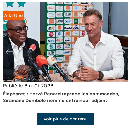
A la Une
Publié le
6 août 2026
P
Éléphants : Hervé Renard reprend les commandes,
D
Siramana Dembélé nommé entraîneur adjoint
p
Voir plus de contenu