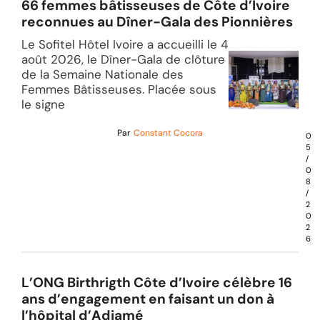
66 femmes bâtisseuses de Côte d’Ivoire
reconnues au Dîner-Gala des Pionnières
Le Sofitel Hôtel Ivoire a accueilli le 4
août 2026, le Dîner-Gala de clôture
de la Semaine Nationale des
Femmes Bâtisseuses. Placée sous
le signe
Par
Constant Cocora
0
5
/
0
8
/
2
0
2
6
L’ONG Birthrigth Côte d’Ivoire célèbre 16
ans d’engagement en faisant un don à
l’hôpital d’Adjamé