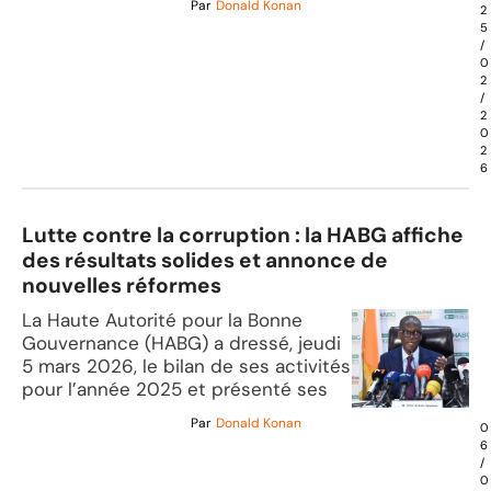
Par
Donald Konan
2
5
/
0
2
/
2
0
2
6
Lutte contre la corruption : la HABG affiche
des résultats solides et annonce de
nouvelles réformes
La Haute Autorité pour la Bonne
Gouvernance (HABG) a dressé, jeudi
5 mars 2026, le bilan de ses activités
pour l’année 2025 et présenté ses
Par
Donald Konan
0
6
/
0