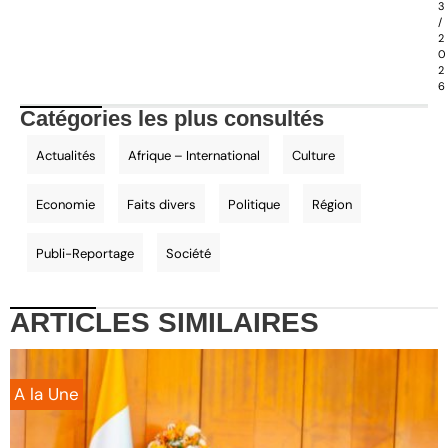
3
/
2
0
2
6
Catégories les plus consultés
Actualités
Afrique – International
Culture
Economie
Faits divers
Politique
Région
Publi-Reportage
Société
ARTICLES
SIMILAIRES
A la Une