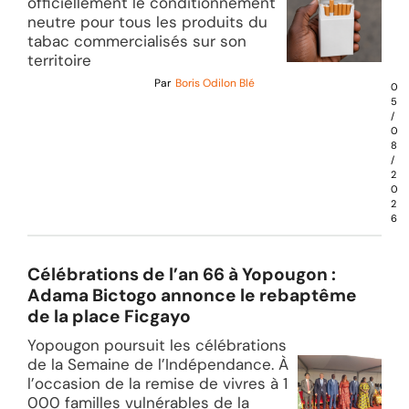
officiellement le conditionnement
neutre pour tous les produits du
tabac commercialisés sur son
territoire
Par
Boris Odilon Blé
0
5
/
0
8
/
2
0
2
6
Célébrations de l’an 66 à Yopougon :
Adama Bictogo annonce le rebaptême
de la place Ficgayo
Yopougon poursuit les célébrations
de la Semaine de l’Indépendance. À
l’occasion de la remise de vivres à 1
000 familles vulnérables de la