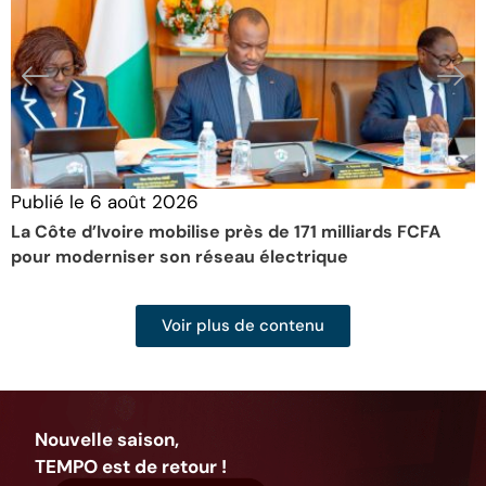
Publié le
6 août 2026
P
La Côte d’Ivoire mobilise près de 171 milliards FCFA
L
pour moderniser son réseau électrique
d
Voir plus de contenu
Nouvelle saison,
TEMPO est de retour !