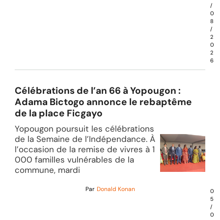
/
0
8
/
2
0
2
6
Célébrations de l’an 66 à Yopougon :
Adama Bictogo annonce le rebaptême
de la place Ficgayo
Yopougon poursuit les célébrations
de la Semaine de l’Indépendance. À
l’occasion de la remise de vivres à 1
000 familles vulnérables de la
commune, mardi
Par
Donald Konan
0
5
/
0