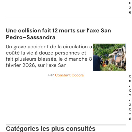
0
2
6
Une collision fait 12 morts sur l’axe San
Pedro–Sassandra
Un grave accident de la circulation a
coûté la vie à douze personnes et
fait plusieurs blessés, le dimanche 8
février 2026, sur l’axe San
Par
Constant Cocora
0
8
/
0
2
/
2
0
2
6
Catégories les plus consultés