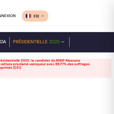
NNEXION
FR
DA
PRÉSIDENTIELLE
2025
résidentielle 2025 : le candidat du RHDP Alassane
uattara proclamé vainqueur avec 89,77% des suffrages
xprimés (CEI)