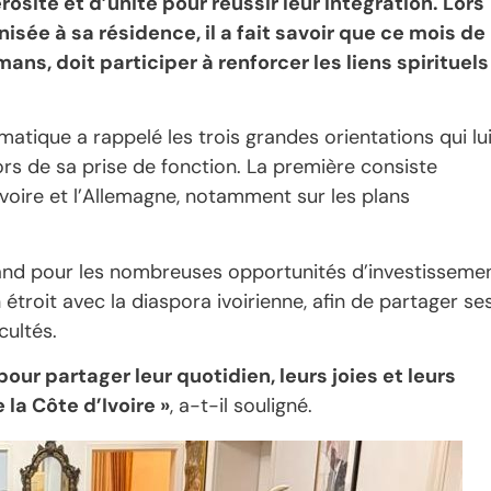
rosité et d’unité pour réussir leur intégration. Lors
isée à sa résidence, il a fait savoir que ce mois de
ns, doit participer à renforcer les liens spirituels
omatique a rappelé les trois grandes orientations qui lu
ors de sa prise de fonction. La première consiste
’Ivoire et l’Allemagne, notamment sur les plans
emand pour les nombreuses opportunités d’investisseme
n étroit avec la diaspora ivoirienne, afin de partager se
cultés.
our partager leur quotidien, leurs joies et leurs
la Côte d’Ivoire »
, a-t-il souligné.