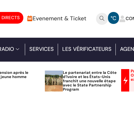
 DIRECTS
Evenement & Ticket
°C
CO
RADIO
SERVICES
LES VÉRIFICATEURS
AGEN
P
ension après le
Le partenariat entre la Côte
O
n jeune homme
d’Ivoire et les États-Unis
e
franchit une nouvelle étape
avec le State Partnership
Program