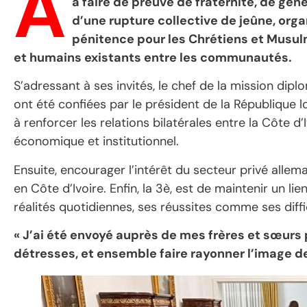
A
à faire de preuve de fraternité, de géné
d’une rupture collective de jeûne, organ
pénitence pour les Chrétiens et Musulma
et humains existants entre les communautés.
S’adressant à ses invités, le chef de la mission dipl
ont été confiées par le président de la République l
à renforcer les relations bilatérales entre la Côte d
économique et institutionnel.
Ensuite, encourager l’intérêt du secteur privé all
en Côte d’Ivoire. Enfin, la 3è, est de maintenir un lie
réalités quotidiennes, ses réussites comme ses diffi
« J’ai été envoyé auprès de mes frères et sœurs p
détresses, et ensemble faire rayonner l’image de 