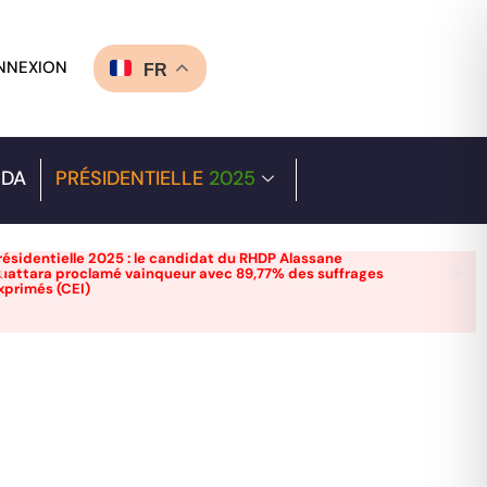
NNEXION
FR
DA
PRÉSIDENTIELLE
2025
résidentielle 2025 : le candidat du RHDP Alassane
uattara proclamé vainqueur avec 89,77% des suffrages
xprimés (CEI)