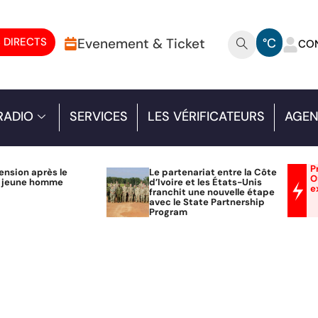
 DIRECTS
Evenement & Ticket
°C
CO
RADIO
SERVICES
LES VÉRIFICATEURS
AGEN
P
ension après le
Le partenariat entre la Côte
O
n jeune homme
d’Ivoire et les États-Unis
e
franchit une nouvelle étape
avec le State Partnership
Program