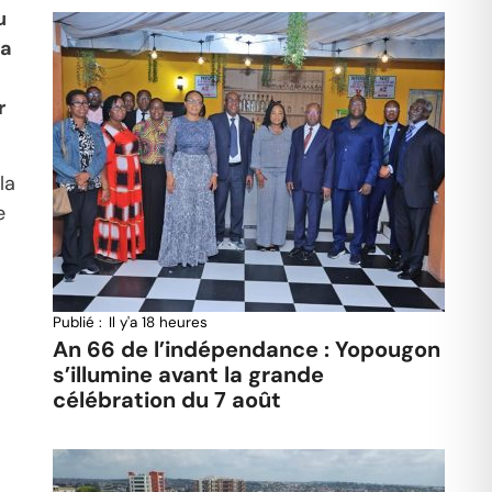
u
ta
r
la
e
Publié :
Il y'a 18 heures
An 66 de l’indépendance : Yopougon
s’illumine avant la grande
célébration du 7 août