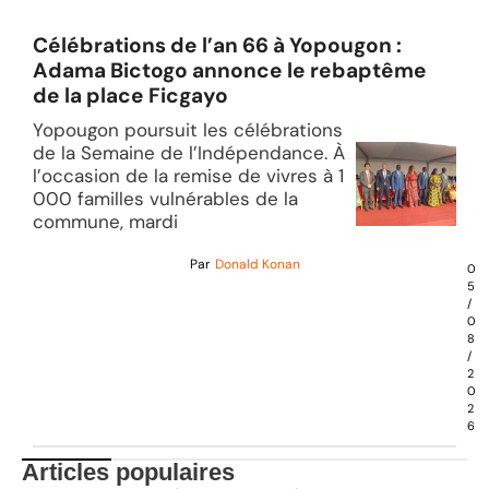
Célébrations de l’an 66 à Yopougon :
Adama Bictogo annonce le rebaptême
de la place Ficgayo
Yopougon poursuit les célébrations
de la Semaine de l’Indépendance. À
l’occasion de la remise de vivres à 1
000 familles vulnérables de la
commune, mardi
Par
Donald Konan
0
5
/
0
8
/
2
0
2
6
Articles populaires