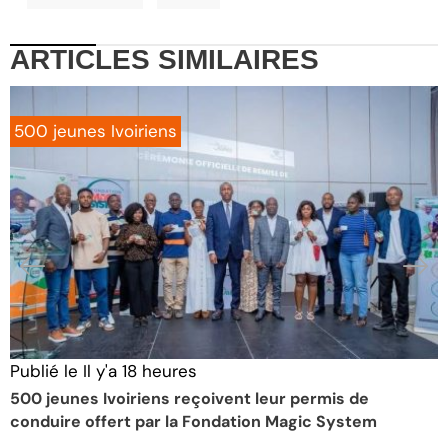
ARTICLES
SIMILAIRES
500 jeunes Ivoiriens
Publié le
Il y'a 18 heures
P
500 jeunes Ivoiriens reçoivent leur permis de
É
conduire offert par la Fondation Magic System
S