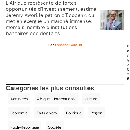
L’Afrique représente de fortes
opportunités d’investissement, estime
Jeremy Awori, le patron d’Ecobank, qui
met en exergue un marché immense,
même si nombre d’institutions
bancaires occidentales
Par
Frédéric Goré-Bi
0
6
/1
1/
2
0
2
5
Catégories les plus consultés
Actualités
Afrique – International
Culture
Economie
Faits divers
Politique
Région
Publi-Reportage
Société