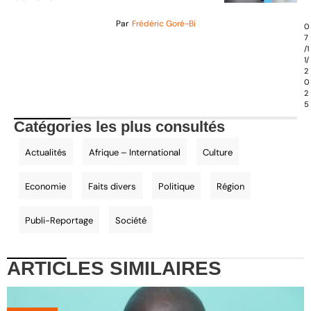
Par
Frédéric Goré-Bi
0
7
/1
1/
2
0
2
5
Catégories les plus consultés
Actualités
Afrique – International
Culture
Economie
Faits divers
Politique
Région
Publi-Reportage
Société
ARTICLES
SIMILAIRES