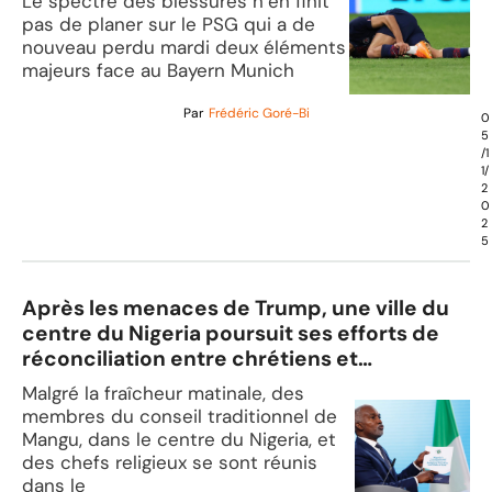
Le spectre des blessures n’en finit
pas de planer sur le PSG qui a de
nouveau perdu mardi deux éléments
majeurs face au Bayern Munich
Par
Frédéric Goré-Bi
0
5
/1
1/
2
0
2
5
Après les menaces de Trump, une ville du
centre du Nigeria poursuit ses efforts de
réconciliation entre chrétiens et
musulmans
Malgré la fraîcheur matinale, des
membres du conseil traditionnel de
Mangu, dans le centre du Nigeria, et
des chefs religieux se sont réunis
dans le