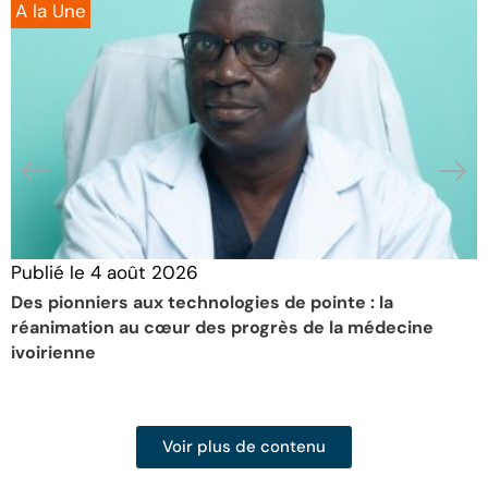
A la Une
Publié le
4 août 2026
P
Des pionniers aux technologies de pointe : la
L
réanimation au cœur des progrès de la médecine
m
ivoirienne
l
d
Voir plus de contenu