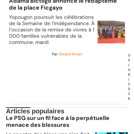
Adama Bictogo annonce le rebaptême
de la place Ficgayo
Yopougon poursuit les célébrations
de la Semaine de l’Indépendance. À
l’occasion de la remise de vivres à 1
000 familles vulnérables de la
commune, mardi
Par
Donald Konan
0
5
/
0
8
/
2
0
2
6
Articles populaires
Le PSG sur un fil face à la perpétuelle
menace des blessures