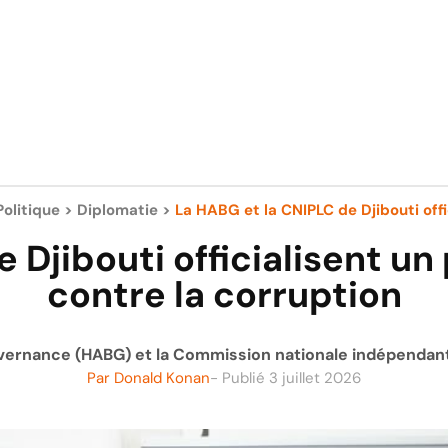
Politique
>
Diplomatie
>
La HABG et la CNIPLC de Djibouti offic
 Djibouti officialisent un
contre la corruption
vernance (HABG) et la Commission nationale indépendante
Par
Donald Konan
- Publié
3 juillet 2026