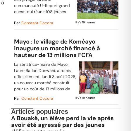
 à
communauté U-Report grand
ouest, qui réunit 108 jeunes
Par
Constant Cocora
Il y'a 19 heures
Mayo : le village de Koméayo
inaugure un marché financé à
hauteur de 13 millions FCFA
La sénatrice-maire de Mayo,
Laure Baflan Donwahi, a remis
officiellement, lundi 3 août 2026,
un nouveau marché construit
pour un coût de 13 millions de
Par
Constant Cocora
Il y'a 19 heures
Articles populaires
A Bouaké, un élève perd la vie après
avoir été agressé par des jeunes