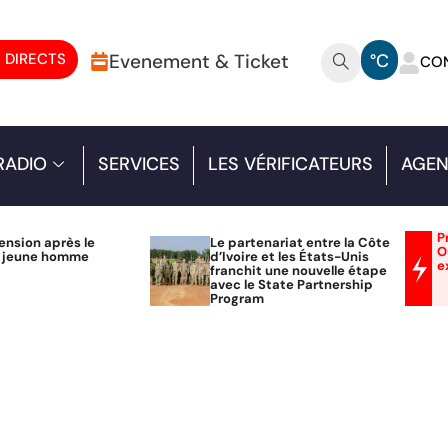
 DIRECTS
Evenement & Ticket
°C
CO
RADIO
SERVICES
LES VÉRIFICATEURS
AGEN
P
ension après le
Le partenariat entre la Côte
O
n jeune homme
d’Ivoire et les États-Unis
e
franchit une nouvelle étape
avec le State Partnership
Program