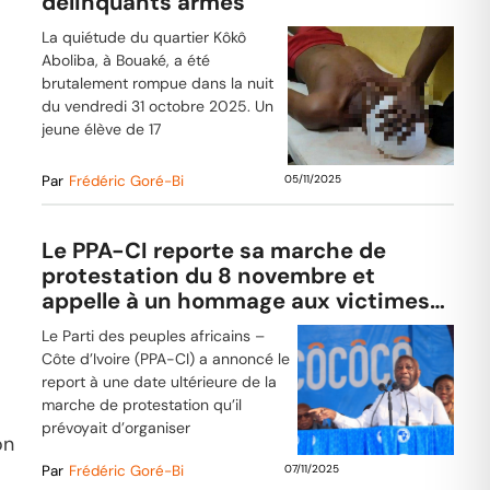
délinquants armés
La quiétude du quartier Kôkô
Aboliba, à Bouaké, a été
brutalement rompue dans la nuit
du vendredi 31 octobre 2025. Un
jeune élève de 17
Par
Frédéric Goré-Bi
05/11/2025
Le PPA-CI reporte sa marche de
protestation du 8 novembre et
appelle à un hommage aux victimes
de Yamoussoukro
Le Parti des peuples africains –
Côte d’Ivoire (PPA-CI) a annoncé le
report à une date ultérieure de la
marche de protestation qu’il
prévoyait d’organiser
on
Par
Frédéric Goré-Bi
07/11/2025