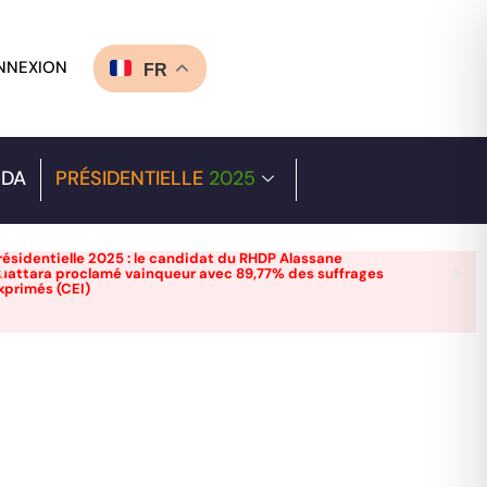
NNEXION
FR
DA
PRÉSIDENTIELLE
2025
résidentielle 2025 : le candidat du RHDP Alassane
uattara proclamé vainqueur avec 89,77% des suffrages
xprimés (CEI)