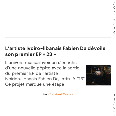
/
0
7
/
2
0
2
6
L’artiste Ivoiro-libanais Fabien Da dévoile
son premier EP « 23 »
L’univers musical ivoirien s’enrichit
d’une nouvelle pépite avec la sortie
du premier EP de l’artiste
ivoirien‑libanais Fabien Da, intitulé “23”.
Ce projet marque une étape
Par
Constant Cocora
2
4
/
0
6