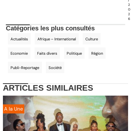
/
2
0
2
6
Catégories les plus consultés
Actualités
Afrique – International
Culture
Economie
Faits divers
Politique
Région
Publi-Reportage
Société
ARTICLES
SIMILAIRES
A la Une