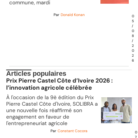
commune, mardi
Par
Donald Konan
0
5
/
0
8
/
2
0
2
6
Articles populaires
Prix Pierre Castel Côte d’Ivoire 2026 :
l’innovation agricole célébrée
À l'occasion de la 9è édition du Prix
Pierre Castel Côte d'Ivoire, SOLIBRA a
une nouvelle fois réaffirmé son
engagement en faveur de
l'entrepreneuriat agricole
Par
Constant Cocora
0
7